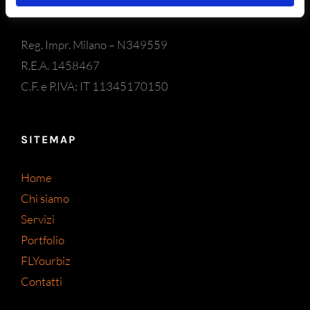
Tel: +39 02 325029
Reg. Impr. Milano – N349559
R.E.A. 1458467
C.F. e P.IVA: IT 11345170150
SITEMAP
Home
Chi siamo
Servizi
Portfolio
FLYourbiz
Contatti