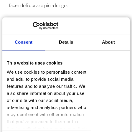
facendoli durare più a lungo.
L’uso del ferro da stiro nelle nuove generazioni è in calo
e Laurastar ha bisogno di comunicare a questo target
specifico in modo efficace e convincente. Per questo
Consent
Details
About
motivo abbiamo creato un web-spot pensato per i
social media, con uno stile ed un linguaggio in grado di
This website uses cookies
parlare ai giovani genitori (25-40 anni), quel target che
We use cookies to personalise content
abbiamo individuato come ricettivo ai benefici specifici
and ads, to provide social media
e unici di Laurastar.
features and to analyse our traffic. We
also share information about your use
Storyboard
of our site with our social media,
Script
advertising and analytics partners who
may combine it with other information
Video animazione in 2D
that you’ve provided to them or that
they’ve collected from your use of their
Sottotitoli in 7 lingue