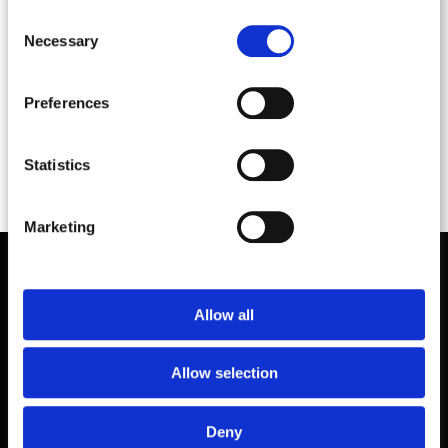
services.
Consent
Necessary
Selection
Preferences
Statistics
Marketing
Allow all
SENESI DESIGN SRL
Allow selection
Via Cesare Ajraghi 26
20156 Milano
Deny