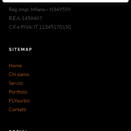
Reg. Impr. Milano – N349559
R.E.A. 1458467
C.F. e P.IVA: IT 11345170150
SITEMAP
Home
Chi siamo
Servizi
Portfolio
FLYourbiz
Contatti