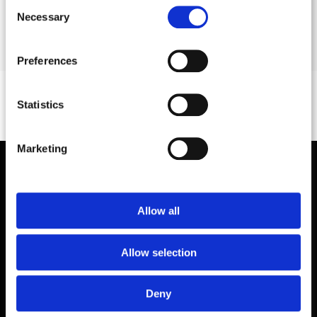
Consent
Necessary
Selection
Preferences
Statistics
ULTIMI PROGETTI DI FLYOURBIZ
Marketing
Allow all
SENESI DESIGN SRL
Via Cesare Ajraghi 26
Allow selection
20156 Milano
Deny
Tel: +39 02 325029