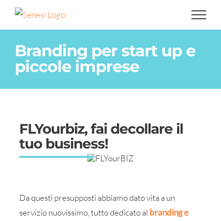
Salta
al
contenuto
Branding per start up e
piccole imprese
FLYourbiz, fai decollare il
tuo business!
Da questi presupposti abbiamo dato vita a un
servizio nuovissimo, tutto dedicato al
branding e