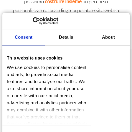
possiamo
costruire
insieme
un percorso
personalizzato di branding, corporate e sito web su
misura, inserire i servizi che ti servono per
partire
alla grande
e dare una sferzata d’energia alla tua
piccola o media impresa!
Consent
Details
About
This website uses cookies
We use cookies to personalise content
Hai una start up o una
and ads, to provide social media
piccola impresa e stai
features and to analyse our traffic. We
also share information about your use
cercando un servizio di
of our site with our social media,
branding e
advertising and analytics partners who
comunicazione?
may combine it with other information
that you’ve provided to them or that
Possiamo supportarti in ogni fase e fornirti gli
they’ve collected from your use of their
strumenti per far decollare il tuo business!
services.